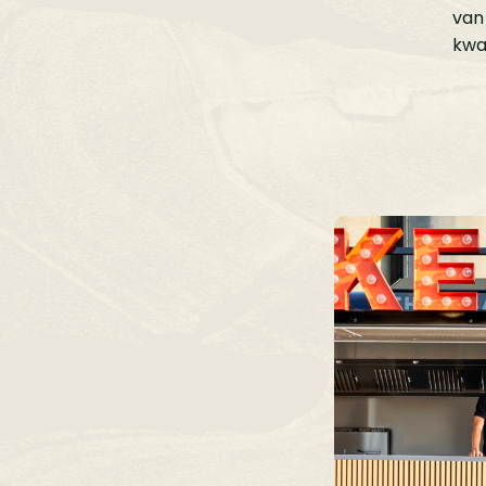
van 
kwal