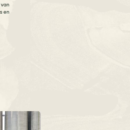
x van
ls en