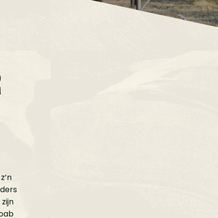
R
z’n
nders
zijn
ebab