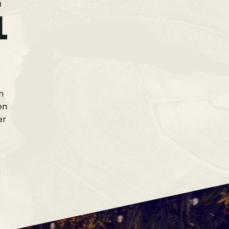
L
n
en
er