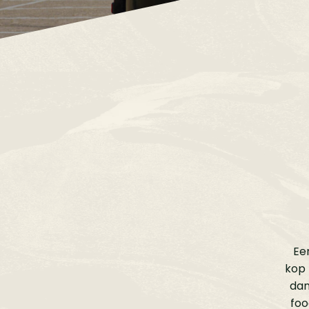
Ee
kop 
dan
foo